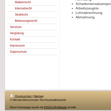
Maklerrecht
Schadensersatzanspr
Arbeitszeugnis
Internetrecht
Lohnabrechnung
Strafrecht
Abmahnung
Betreuungsrecht
Services
Vergütung
Kontakt
Impressum
Datenschutz
Druckversion
|
Sitemap
© Michael Münzenmaier Rechtsanwaltskanzlei
Diese Homepage wurde mit
IONOS MyWebsite
erstellt.